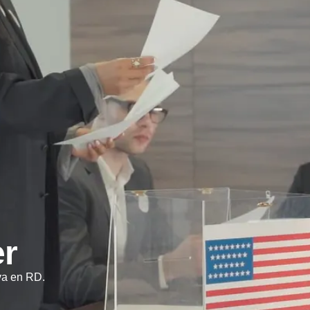
er
va en RD.